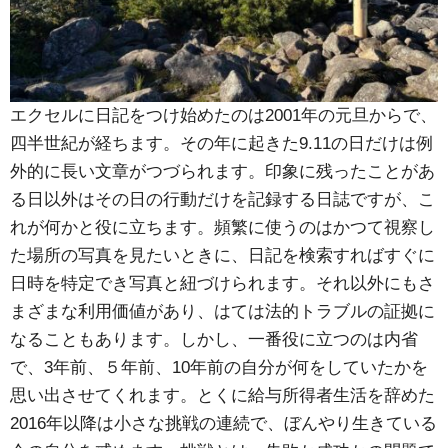
エクセルに日記をつけ始めたのは2001年の元旦からで、
四半世紀が経ちます。その年に起きた9.11の日だけは例
外的に長い文章がつづられます。印象に残ったことがあ
る日以外はその日の行動だけを記録する日誌ですが、こ
れが何かと役に立ちます。頻繁に使うのはかつて視察し
た場所の写真を見たいときに、日記を検索すればすぐに
日時を特定でき写真と紐づけられます。それ以外にもさ
まざまな利用価値があり、はては法的トラブルの証拠に
なることもあります。しかし、一番役に立つのは内省
で、3年前、５年前、10年前の自分が何をしていたかを
思い出させてくれます。とくに給与所得者生活を辞めた
2016年以降は小さな挑戦の連続で、ぼんやり生きている