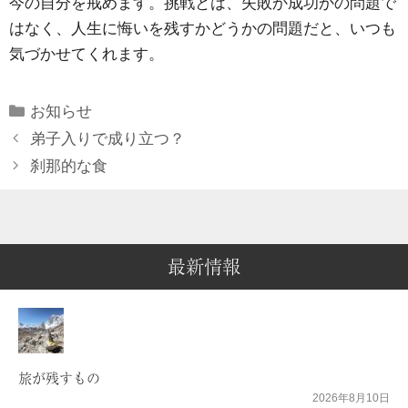
今の自分を戒めます。挑戦とは、失敗か成功かの問題で
はなく、人生に悔いを残すかどうかの問題だと、いつも
気づかせてくれます。
Categories
お知らせ
弟子入りで成り立つ？
刹那的な食
最新情報
旅が残すもの
2026年8月10日