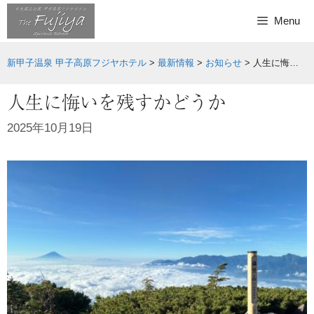
Skip
Menu
to
content
新甲子温泉 甲子高原フジヤホテル
>
最新情報
>
お知らせ
>
人生に悔いを残すかどうか
人生に悔いを残すかどうか
2025年10月19日