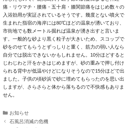
痛・リウマチ・腰痛・五十肩・膝関節痛をはじめ数々の
入浴効用が実証されているそうです。幾度とない噴火で
生まれた指宿の海岸には80℃ほどの温泉が湧いており、
市街地でも数メートル掘れば温泉が湧き出すと言いま
す。一般的な砂より黒く粒子が大きいため、スコップで
砂をのせてもらうとずっしりと重く、筋力の弱い人なら
自分では脱出できないかもしれません。10分ほどすると
じわじわと汗をかきはじめますが、砂の重みで押し付け
られる背中が低温やけどになりそうなので15分ほどで出
ました。子供の頃砂浜で砂に埋めてもらったのを思い出
しますが、さらさらと体から落ちるので不快感もありま
せん。
Categories
お知らせ
石風呂消滅の危機