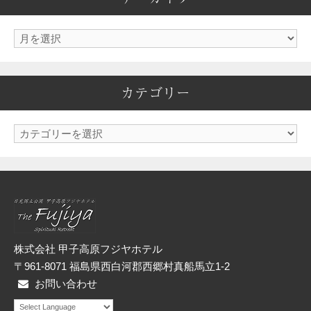
ア
ー
カ
カテゴリー
イ
ブ
カ
テ
ゴ
リ
ー
株式会社 甲子高原フジヤホテル
〒961-8071 福島県西白河郡西郷村真船馬立1-2
お問い合わせ