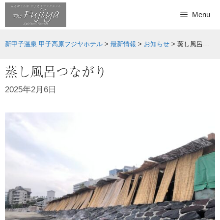
Skip
Menu
to
content
新甲子温泉 甲子高原フジヤホテル
>
最新情報
>
お知らせ
>
蒸し風呂つながり
蒸し風呂つながり
2025年2月6日