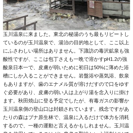
玉川温泉に来ました。東北の秘湯のうち最もリピートし
ているのが玉川温泉で、湯治の目的地として、ここ以上
にふさわしい場所はありません。下諏訪の毒沢鉱泉も強
酸性ですが、ここは包丁さえも一晩で溶かすpH1.2の強
酸泉日本一で、皮膚が弱いために初日は50%に薄めた浴
槽にしか入ることができません。岩盤浴や蒸気浴、飲泉
もありますが、歯のエナメル質が溶けだすので口をゆす
ぐ必要があり、皮膚の弱い人は上がり湯を念入りに掛け
ます。秋田焼山に登る予定でしたが、有毒ガスの影響か
玉川温泉側の登山口は封鎖されています。残念ですがあ
たりの森はブナ原生林で、温泉に入るだけで体力を消耗
するので、一種の運動と言えるかもしれません。玉川温