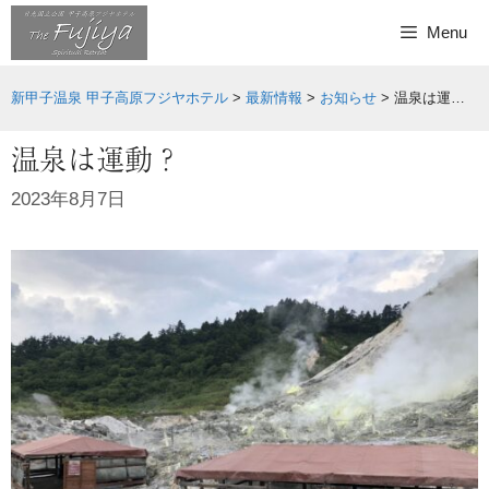
Skip
Menu
to
content
新甲子温泉 甲子高原フジヤホテル
>
最新情報
>
お知らせ
>
温泉は運動？
温泉は運動？
2023年8月7日