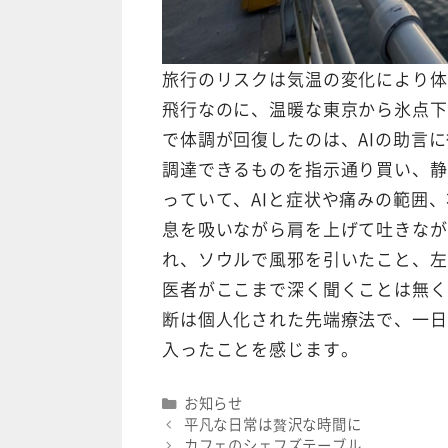
旅行のリスクは気温の変化により体
飛行なのに、温暖な東京から氷点下
で体調が回復したのは、AIの助言
調達できるものを指示通り買い、静
っていて、AIと症状や痛みの範囲
息を吸いながら肩を上げて吐きなが
れ、ソウルで風邪を引いたこと、左
医者がここまで深く聞くことは無く
断は個人化された先端療法で、一日
入ったことを感じます。
Categories
お知らせ
平凡な日常は贅沢な時間に
カフェのシェフズテーブル