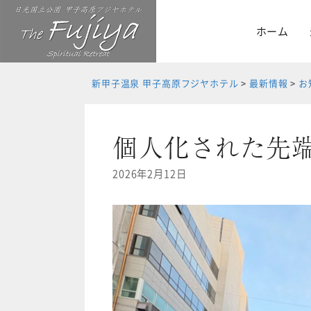
Skip
to
ホーム
content
新甲子温泉 甲子高原フジヤホテル
>
最新情報
>
お
個人化された先
2026年2月12日