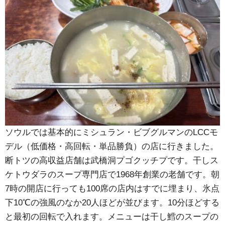
ソウルでは基本的にミシュラン・ビブグルマンのLCCモ
デル（低価格・高回転・単品勝負）の店に行きました。
断トツの高収益店舗は武橋洞プゴクッチプです。干しス
ケトウダラのスープ専門店で1968年創業の老舗です。朝
7時の開店に行っても100席の店内はすでに埋まり、氷点
下10℃の強風のなか20人ほどが並びます。10分ほどする
と最初の回転で入れます。メニューは干し鱈のスープの