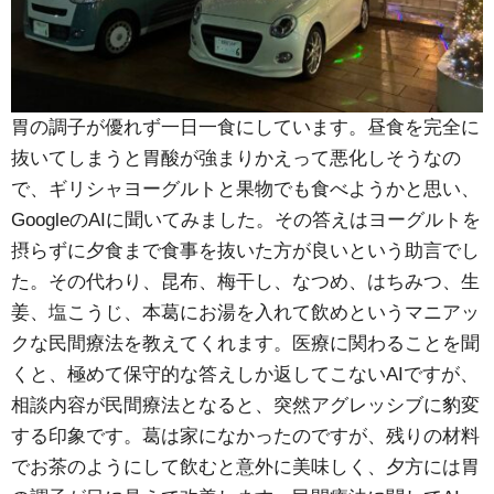
胃の調子が優れず一日一食にしています。昼食を完全に
抜いてしまうと胃酸が強まりかえって悪化しそうなの
で、ギリシャヨーグルトと果物でも食べようかと思い、
GoogleのAIに聞いてみました。その答えはヨーグルトを
摂らずに夕食まで食事を抜いた方が良いという助言でし
た。その代わり、昆布、梅干し、なつめ、はちみつ、生
姜、塩こうじ、本葛にお湯を入れて飲めというマニアッ
クな民間療法を教えてくれます。医療に関わることを聞
くと、極めて保守的な答えしか返してこないAIですが、
相談内容が民間療法となると、突然アグレッシブに豹変
する印象です。葛は家になかったのですが、残りの材料
でお茶のようにして飲むと意外に美味しく、夕方には胃