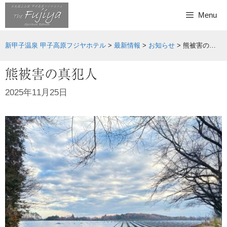
Skip
Menu
to
content
新甲子温泉 甲子高原フジヤホテル
>
最新情報
>
お知らせ
>
熊被害の真犯人
熊被害の真犯人
2025年11月25日