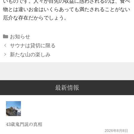
いものです。人々が目先の収益に惑わされるのは、食べ
物とは違いお金はいくらあっても満たされることがない
厄介な存在だからでしょう。
Categories
お知らせ
サウナは貸切に限る
新たな山の楽しみ
最新情報
43歳鬼門説の真相
2026年8月8日