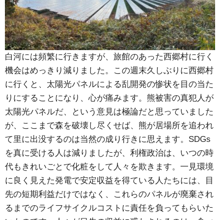
白河には頻繁に行きますが、旅館のあった西郷村に行く
機会はめっきり減りました。この週末久しぶりに西郷村
に行くと、太陽光パネルによる乱開発の惨状を目の当た
りにすることになり、心が痛みます。熊被害の真犯人が
太陽光パネルだ、という意見は極論だと思っていました
が、ここまで森を破壊し尽くせば、熊が居場所を追われ
て里に出没するのは当然の成り行きに思えます。SDGs
を真に受ける人は減りましたが、利権政治は、いつの時
代もきれいごとで化粧をして人々を欺きます。一見環境
に良く見えた発電で安定収益を得ている人たちには、目
先の短期利益だけではなく、これらのパネルが廃棄され
るまでのライフサイクルコストに責任を負ってもらいた