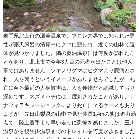
岩手県北上市の瀬美温泉で、プロレス界では知られた男
性が露天風呂の清掃中にクマに襲われ、近くの山林で遺
体が見つかりました。隣の夏油温泉には何度か訪れたこ
とがあり、北上市で今年3人目の死者が出たことは他人
事ではありません。ツキノワグマはヒグマより臆病とさ
れ、人を襲うというイメージがありませんでしたが、死
亡に至る最近の人身被害は、人を獲物だと認識しており
深刻です。スズメバチには二度刺されたことがあり、ア
ナフィラキシーショックにより死亡に至るケースもあり
ますが、先日山梨県の山中で見た体長1.4mの熊は迫力満
点で、陸上選手より早い走りに恐怖を感じました。玉川
温泉から後生掛温泉までのトレイルを何度か歩きました