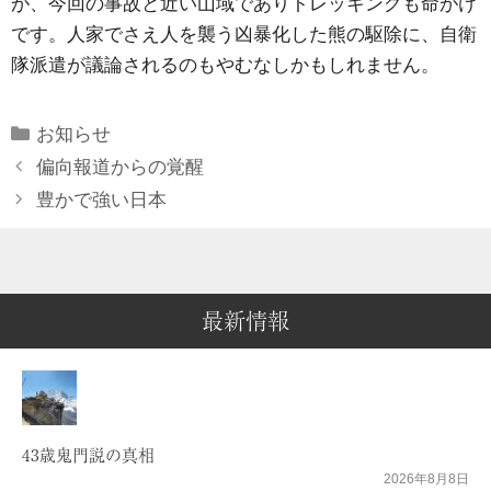
が、今回の事故と近い山域でありトレッキングも命がけ
です。人家でさえ人を襲う凶暴化した熊の駆除に、自衛
隊派遣が議論されるのもやむなしかもしれません。
Categories
お知らせ
偏向報道からの覚醒
豊かで強い日本
最新情報
43歳鬼門説の真相
2026年8月8日