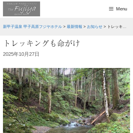
Skip
Menu
to
content
新甲子温泉 甲子高原フジヤホテル
>
最新情報
>
お知らせ
>
トレッキングも命がけ
トレッキングも命がけ
2025年10月27日