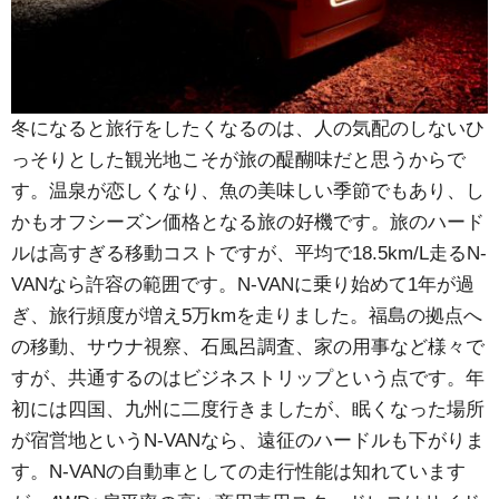
冬になると旅行をしたくなるのは、人の気配のしないひ
っそりとした観光地こそが旅の醍醐味だと思うからで
す。温泉が恋しくなり、魚の美味しい季節でもあり、し
かもオフシーズン価格となる旅の好機です。旅のハード
ルは高すぎる移動コストですが、平均で18.5km/L走るN-
VANなら許容の範囲です。N-VANに乗り始めて1年が過
ぎ、旅行頻度が増え5万kmを走りました。福島の拠点へ
の移動、サウナ視察、石風呂調査、家の用事など様々で
すが、共通するのはビジネストリップという点です。年
初には四国、九州に二度行きましたが、眠くなった場所
が宿営地というN-VANなら、遠征のハードルも下がりま
す。N-VANの自動車としての走行性能は知れています