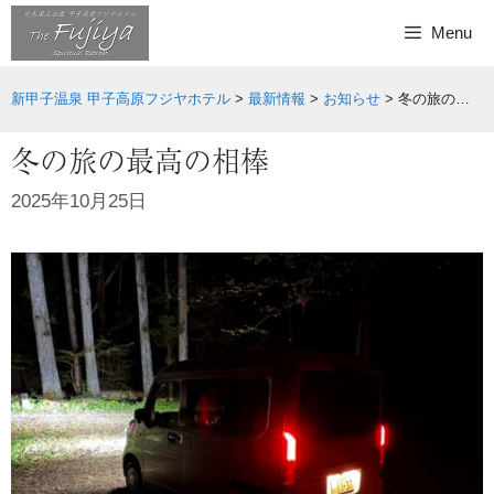
Skip
Menu
to
content
新甲子温泉 甲子高原フジヤホテル
>
最新情報
>
お知らせ
>
冬の旅の最高の相棒
冬の旅の最高の相棒
2025年10月25日