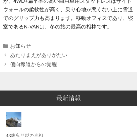
が、4WD+扁平率の高い商用車用スタッドレスはサイド
ウォールの柔軟性が高く、乗り心地が悪くない上に雪道
でのグリップ力も高まります。移動オフィスであり、寝
室であるN-VANは、冬の旅の最高の相棒です。
Categories
お知らせ
あたりまえがありがたい
偏向報道からの覚醒
最新情報
43歳鬼門説の真相