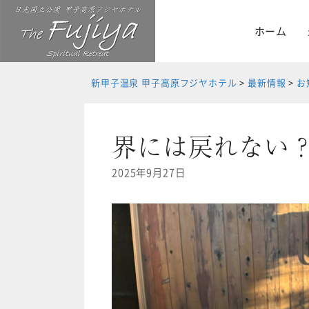
Skip
to
ホーム
content
新甲子温泉 甲子高原フジヤホテル
>
最新情報
>
お
界には戻れない
2025年9月27日