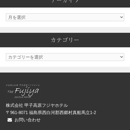
アーカイブ
ア
ー
カ
カテゴリー
イ
ブ
カ
テ
ゴ
リ
ー
株式会社 甲子高原フジヤホテル
〒961-8071 福島県西白河郡西郷村真船馬立1-2
お問い合わせ