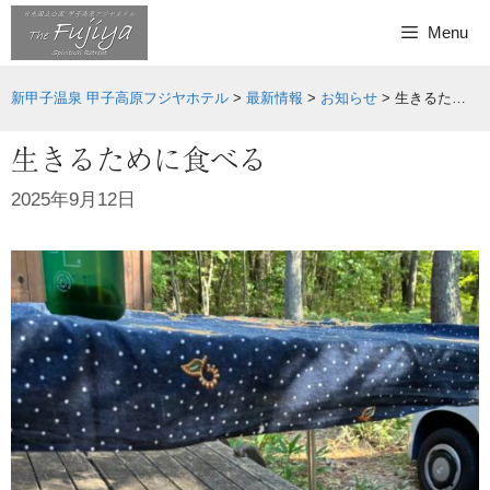
Skip
Menu
to
content
新甲子温泉 甲子高原フジヤホテル
>
最新情報
>
お知らせ
>
生きるために食べる
生きるために食べる
2025年9月12日