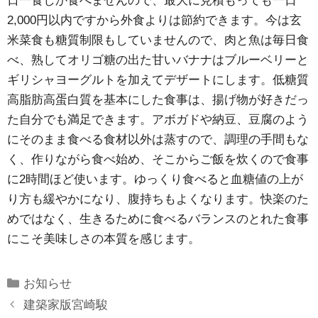
日一食しか食べませんので、最大に見積もっても一日
2,000円以内ですから外食よりは節約できます。今は玄
米菜食も糖質制限もしていませんので、肉と魚は毎日食
べ、熟してオリゴ糖の出た甘いバナナはブルーベリーと
ギリシャヨーグルトを加えてデザートにします。低糖質
高脂肪高蛋白質を基本にした食事は、揚げ物が好きだっ
た自分でも満足できます。アボガドや納豆、豆腐のよう
にそのまま食べる食材以外は蒸すので、調理の手間もな
く、作りながら食べ始め、そこからご飯を炊くので食事
に2時間ほど使います。ゆっくり食べると血糖値の上が
り方も緩やかになり、腹持ちもよくなります。快楽のた
めではなく、生きるために食べるバランスのとれた食事
にこそ美味しさの本質を感じます。
Categories
お知らせ
建築家版宮崎駿