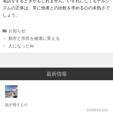
電話をするときかもしれません。いずれにしてもナルシ
ズムの正体は、常に他者との比較を求める心の未熟さで
しょう。
Categories
お知らせ
都市と市民を健康に変える
人になったAI
最新情報
旅が残すもの
2026年8月10日