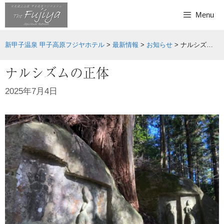
Skip
Menu
to
content
新甲子温泉 甲子高原フジヤホテル
>
最新情報
>
お知らせ
>
ナルシズムの正体
ナルシズムの正体
2025年7月4日