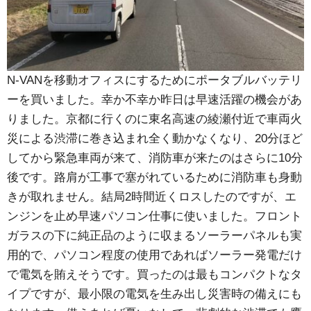
N-VANを移動オフィスにするためにポータブルバッテリ
ーを買いました。幸か不幸か昨日は早速活躍の機会があ
りました。京都に行くのに東名高速の綾瀬付近で車両火
災による渋滞に巻き込まれ全く動かなくなり、20分ほど
してから緊急車両が来て、消防車が来たのはさらに10分
後です。路肩が工事で塞がれているために消防車も身動
きが取れません。結局2時間近くロスしたのですが、エ
ンジンを止め早速パソコン仕事に使いました。フロント
ガラスの下に純正品のように収まるソーラーパネルも実
用的で、パソコン程度の使用であればソーラー発電だけ
で電気を賄えそうです。買ったのは最もコンパクトなタ
イプですが、最小限の電気を生み出し災害時の備えにも