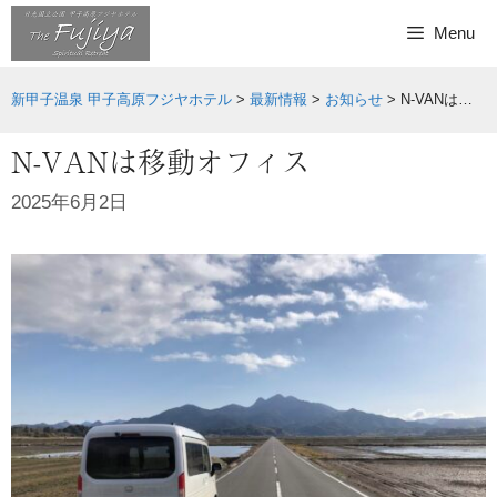
Skip
Menu
to
content
新甲子温泉 甲子高原フジヤホテル
>
最新情報
>
お知らせ
>
N-VANは移動オフィス
N-VANは移動オフィス
2025年6月2日