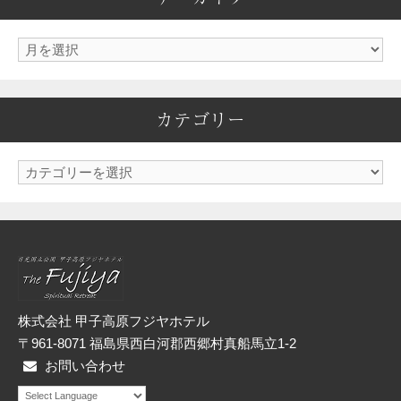
ア
ー
カ
カテゴリー
イ
ブ
カ
テ
ゴ
リ
ー
株式会社 甲子高原フジヤホテル
〒961-8071 福島県西白河郡西郷村真船馬立1-2
お問い合わせ