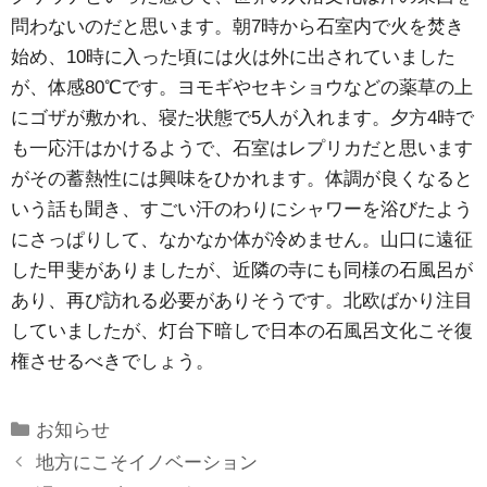
問わないのだと思います。朝7時から石室内で火を焚き
始め、10時に入った頃には火は外に出されていました
が、体感80℃です。ヨモギやセキショウなどの薬草の上
にゴザが敷かれ、寝た状態で5人が入れます。夕方4時で
も一応汗はかけるようで、石室はレプリカだと思います
がその蓄熱性には興味をひかれます。体調が良くなると
いう話も聞き、すごい汗のわりにシャワーを浴びたよう
にさっぱりして、なかなか体が冷めません。山口に遠征
した甲斐がありましたが、近隣の寺にも同様の石風呂が
あり、再び訪れる必要がありそうです。北欧ばかり注目
していましたが、灯台下暗しで日本の石風呂文化こそ復
権させるべきでしょう。
Categories
お知らせ
地方にこそイノベーション