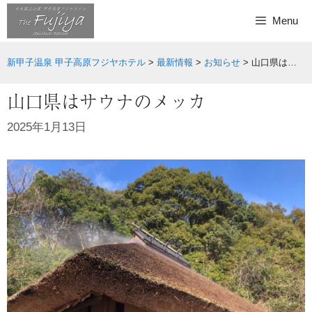
Skip
Menu
to
content
新甲子温泉 甲子高原フジヤホテル
>
最新情報
>
お知らせ
>
山口県はサウナのメッカ
山口県はサウナのメッカ
2025年1月13日