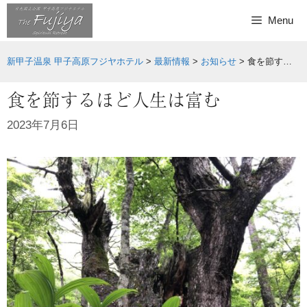
Skip
Menu
to
content
新甲子温泉 甲子高原フジヤホテル
>
最新情報
>
お知らせ
>
食を節するほど人生は富む
食を節するほど人生は富む
2023年7月6日