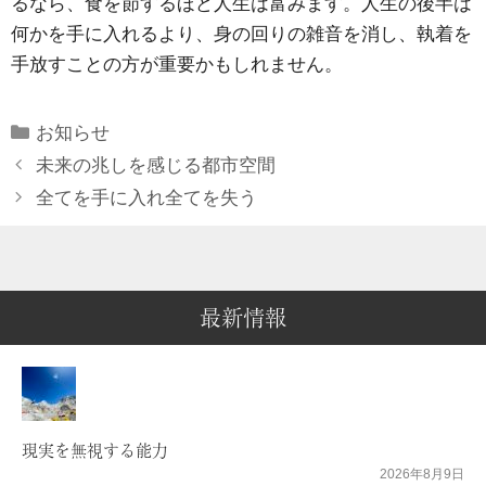
るなら、食を節するほど人生は富みます。人生の後半は
何かを手に入れるより、身の回りの雑音を消し、執着を
手放すことの方が重要かもしれません。
Categories
お知らせ
未来の兆しを感じる都市空間
全てを手に入れ全てを失う
最新情報
現実を無視する能力
2026年8月9日