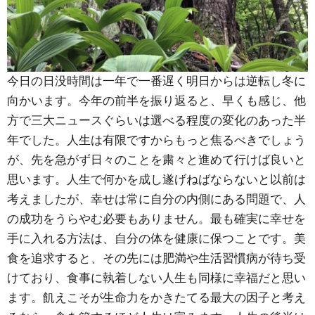
今日の日没時間は一年で一番遅く明日からは逆転し冬に
向かいます。今年の前半を振り返ると、早くも感じ、他
方で三大ニュースぐらいは選べる程度の変化のあった半
年でした。人生は有限ですからもっと焦るべきでしょう
が、先を急がず日々のことを粛々と進めて行けば良いと
思います。人生で何かを成し遂げねばならないと以前は
考えましたが、幸せは常に自分の内側にある問題で、人
の成功をうらやむ必要もありません。最も確実に幸せを
手に入れる方法は、自分の体を健康に保つことです。美
食を追求すると、その先には肥満や生活習慣病が待ち受
けており、食事に執着しない人生も同様に幸福だと思い
ます。飢えこそが生命力をかきたてる最大の因子と考え