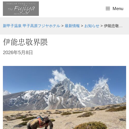
Skip
Menu
to
content
新甲子温泉 甲子高原フジヤホテル
>
最新情報
>
お知らせ
>
伊能忠敬界隈
伊能忠敬界隈
2026年5月8日