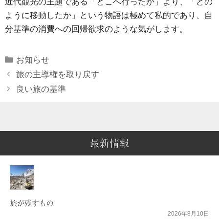
近代観光の主題である「どこへ行ったか」より、「どの
ように移動したか」という物語は極めて私的であり、自
分基準の消費への回帰欲求のような気がします。
Categories
お知らせ
旅の主導権を取り戻す
良い旅の基準
最新情報
旅が残すもの
2026年8月10日