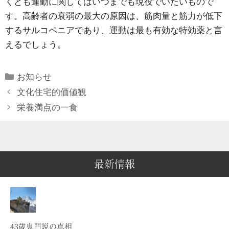
くとも運動に関してはいつまでも現役でいたいもので
す。高齢者の衰弱の最大の原因は、筋肉量と筋力が低下
するサルコペニアであり、運動は最も有効な特効薬と言
えるでしょう。
Categories
お知らせ
文化住宅的価値観
栄養満点の一食
最新情報
43歳鬼門説の真相