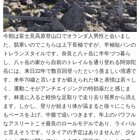
今朝は富士見高原登山口でオランダ人男性と会いまし
た。肌寒いのでこちらは上下長袖ですが、半袖短パンの
トレランスタイルです。奈良と八ヶ岳に半年づつ暮ら
し、八ヶ岳の家から自前のトレイルを通り登れる阿弥陀
岳には、来日22年で数百回登ったという羨ましい境遇で
す。来年70歳と言いますが鍛えられた体と表情は若々し
く、運動こそがアンチエイジングの特効薬だと感じま
す。林道に入ると軽快な足取りで走り去り視界から消え
ます。しかし、登りが始まり体が温まると徐々にこちら
もペースを上げ、中腹で追いつきます。年上のパワフル
なアスリートこそ最良のロールモデルであり、ライバル
と言えそうです。リタイアの予定はありませんが、少な