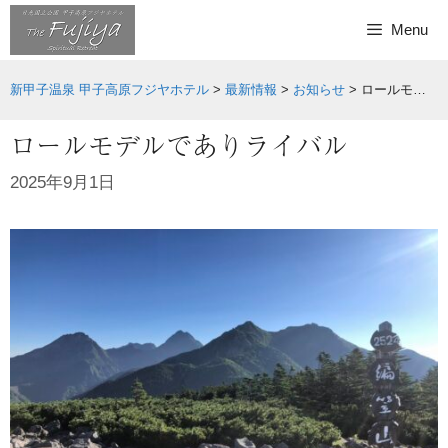
Skip
Menu
to
content
新甲子温泉 甲子高原フジヤホテル
>
最新情報
>
お知らせ
>
ロールモデルでありライバル
ロールモデルでありライバル
2025年9月1日