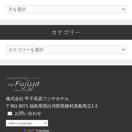
ア
ー
カ
カテゴリー
イ
ブ
カ
テ
ゴ
リ
ー
株式会社 甲子高原フジヤホテル
〒961-8071 福島県西白河郡西郷村真船馬立1-2
お問い合わせ
Powered by
Translate