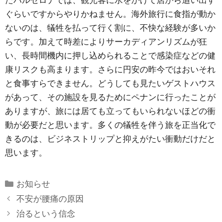
たバルセロナでは、観光客に水をかけて店から追い出す
ぐらいですからやりかねません。海外旅行に食指が動か
ないのは、犠牲を払って行く割に、不快な経験が多いか
らです。加えて時差によりサーカディアンリズムが狂
い、長時間機内に押し込められることで感染症などの健
康リスクも高まります。さらに円安の昨今ではおいそれ
と食事すらできません。どうしても見たいゲストハウス
があって、その施設を見るためにペナンに行ったことが
ありますが、旅には居ても立ってもいられないほどの衝
動が必要だと思います。多くの犠牲を伴う旅を正当化で
きるのは、ビジネストリップと抑えがたい衝動だけだと
思います。
Categories
お知らせ
不安が腰痛の原因
治るという信念