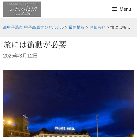
Skip
Menu
to
content
新甲子温泉 甲子高原フジヤホテル
>
最新情報
>
お知らせ
>
旅には衝動が必要
旅には衝動が必要
2025年3月12日