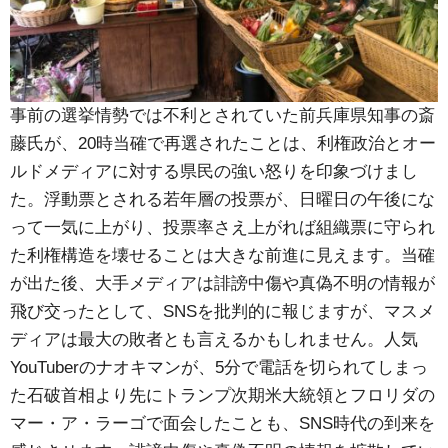
事前の選挙情勢では不利とされていた前兵庫県知事の斎
藤氏が、20時当確で再選されたことは、利権政治とオー
ルドメディアに対する県民の強い怒りを印象づけまし
た。浮動票とされる若年層の投票が、日曜日の午後にな
って一気に上がり、投票率さえ上がれば組織票に守られ
た利権構造を壊せることは大きな前進に見えます。当確
が出た後、大手メディアは誹謗中傷や真偽不明の情報が
飛び交ったとして、SNSを批判的に報じますが、マスメ
ディアは最大の敗者とも言えるかもしれません。人気
YouTuberのナオキマンが、5分で電話を切られてしまっ
た石破首相より先にトランプ次期米大統領とフロリダの
マー・ア・ラーゴで面会したことも、SNS時代の到来を