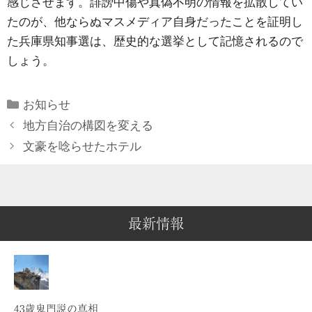
感じさせます。誹謗中傷や真偽不明の情報を拡散してい
たのが、他ならぬマスメディア自身だったことを証明し
た兵庫県知事選は、歴史的な選挙として記憶されるので
しょう。
Categories
お知らせ
地方自治の構図を変える
文豪を唸らせたホテル
最新情報
43歳鬼門説の真相