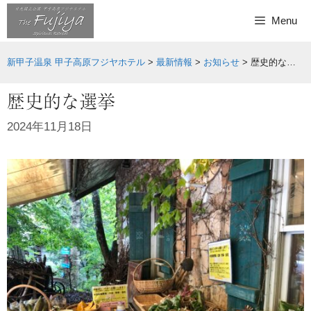
Skip
Menu
to
content
新甲子温泉 甲子高原フジヤホテル
>
最新情報
>
お知らせ
>
歴史的な選挙
歴史的な選挙
2024年11月18日