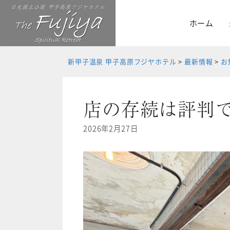
Skip
to
ホーム
content
新甲子温泉 甲子高原フジヤホテル
>
最新情報
>
お
店の存続は評判
2026年2月27日